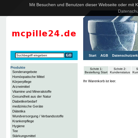
Mit Besuchen und Benutzen dieser Webseite oder mit Kli
Datenschu
Start
AGB
Datenschutzerk
Produkte
Schritt 1:
Schritt 2:
S
Sonderangebote
Bestellung Start
Kundenstatus
Kun
Homöopatische Mittel
Ihr Warenkorb ist leer.
Körperpflege
Arzneimittel
Vitamine und Mineralstoffe
Gesundheit aus der Natur
Diabetikerbedarf
medizinische Geräte
Diätetika
Wundversorgung / Verbandsstoffe
Krankenpflege
Hygiene
Tee
Stärkungsmittel