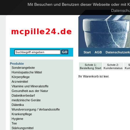
Mit Besuchen und Benutzen dieser Webseite oder mit Kli
Datenschu
Start
AGB
Datenschutzerk
Produkte
Schritt 1:
Schritt 2:
S
Sonderangebote
Bestellung Start
Kundenstatus
Kun
Homöopatische Mittel
Ihr Warenkorb ist leer.
Körperpflege
Arzneimittel
Vitamine und Mineralstoffe
Gesundheit aus der Natur
Diabetikerbedarf
medizinische Geräte
Diätetika
Wundversorgung / Verbandsstoffe
Krankenpflege
Hygiene
Tee
Stärkungsmittel