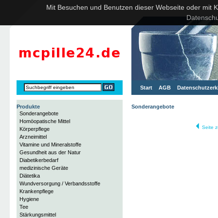
Mit Besuchen und Benutzen dieser Webseite oder mit Kli
Datenschu
Start
AGB
Datenschutzerk
Produkte
Sonderangebote
Sonderangebote
Homöopatische Mittel
Seite z
Körperpflege
Arzneimittel
Vitamine und Mineralstoffe
Gesundheit aus der Natur
Diabetikerbedarf
medizinische Geräte
Diätetika
Wundversorgung / Verbandsstoffe
Krankenpflege
Hygiene
Tee
Stärkungsmittel